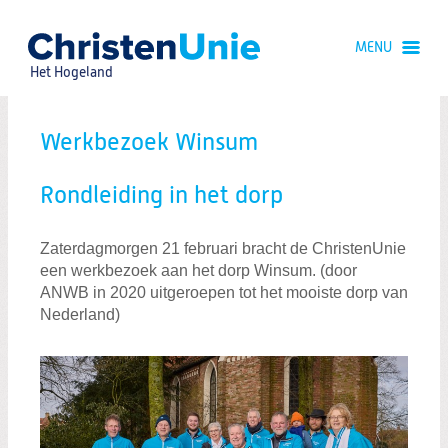
Spring
naar
MENU
Spring
naar
Het Hogeland
de
inhoud
Spring
naar
Werkbezoek Winsum
het
hoofdmenu
Bezoek Dorpsbelangen Uithuizermeeden
Rondleiding in het dorp
Werkbezoek Winsum
Jeugdzorg
Zaterdagmorgen 21 februari bracht de ChristenUnie
een werkbezoek aan het dorp Winsum. (door
Veiligheid in Onderdendam
ANWB in 2020 uitgeroepen tot het mooiste dorp van
Nederland)
Asielbeleid
Bezoek vrijwilligers AZC